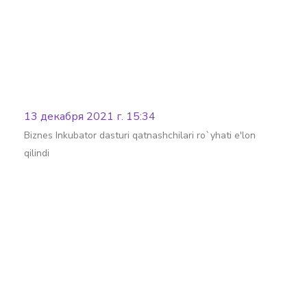
13 декабря 2021 г. 15:34
Biznes Inkubator dasturi qatnashchilari ro`yhati e'lon
qilindi
Batafsil