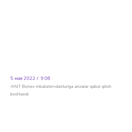
Batafsil
5 мая 2022 г. 9:08
«YAIT Biznes-inkubator»dasturiga arizalar qabul qilish
boshlandi