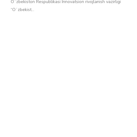
Oʻzbekiston Respublikasi Innovatsion rivojlanish vazirligi
“Oʻzbekist…
Batafsil