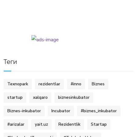
Теги
Texnopark
rezidentlar
#inno
Biznes
startup
xalqaro
biznesinkubator
Biznes-inkubator
Incubator
#biznes_inkubator
#arizalar
yait.uz
Rezidentlik
Startap