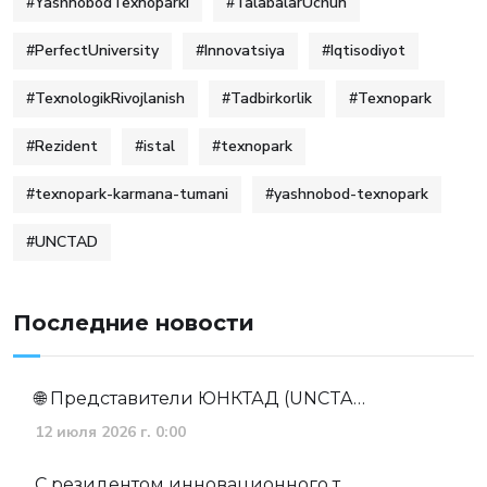
#YashnobodTexnoparki
#TalabalarUchun
#PerfectUniversity
#Innovatsiya
#Iqtisodiyot
#TexnologikRivojlanish
#Tadbirkorlik
#Texnopark
#Rezident
#istal
#texnopark
#texnopark-karmana-tumani
#yashnobod-texnopark
#UNCTAD
Последние новости
🌐 Представители ЮНКТАД (UNCTA…
12 июля 2026 г. 0:00
С резидентом инновационного т…