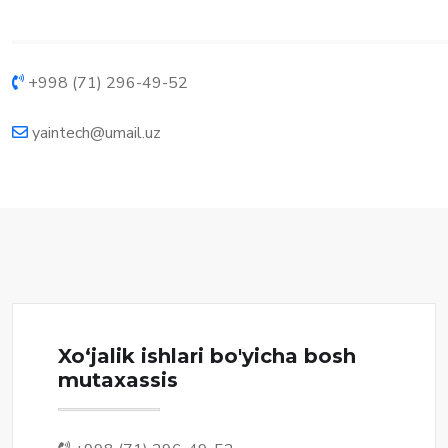
+998 (71) 296-49-52
yaintech@umail.uz
Xo‘jalik ishlari bo'yicha bosh
mutaxassis