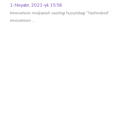
1-Noyabr, 2021-yil 15:56
Innovatsion rivojlanish vazirligi huzuridagi “Yashnobod”
innovatsion …
Batafsil