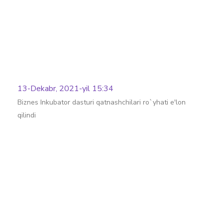
13-Dekabr, 2021-yil 15:34
Biznes Inkubator dasturi qatnashchilari ro`yhati e'lon
qilindi
Batafsil