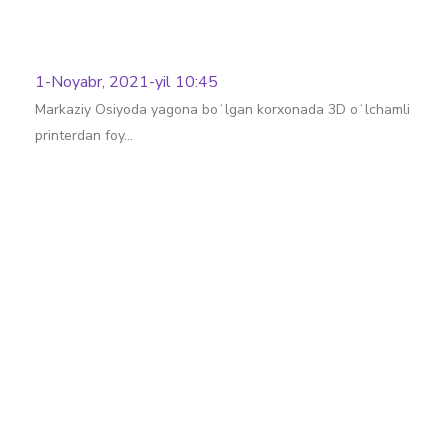
1-Noyabr, 2021-yil 10:45
Markaziy Osiyoda yagona boʻlgan korxonada 3D oʻlchamli
printerdan foy…
Batafsil