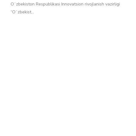
Oʻzbekiston Respublikasi Innovatsion rivojlanish vazirligi
“Oʻzbekist…
Batafsil