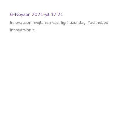
6-Noyabr, 2021-yil 17:21
Innovatsion rivojlanish vazirligi huzuridagi Yashnobod
innovatsion t…
Batafsil