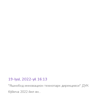
Batafsil
19-Iyul, 2022-yil 16:13
"Яшнобод инновацион технопарк дирекцияси" ДУК
бўйича 2022 йил ян…