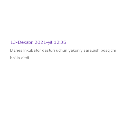
13-Dekabr, 2021-yil 12:35
Biznes Inkubator dasturi uchun yakuniy saralash bosqichi
bo'lib o'tdi.
Batafsil