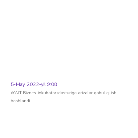
Batafsil
5-May, 2022-yil 9:08
«YAIT Biznes-inkubator»dasturiga arizalar qabul qilish
boshlandi