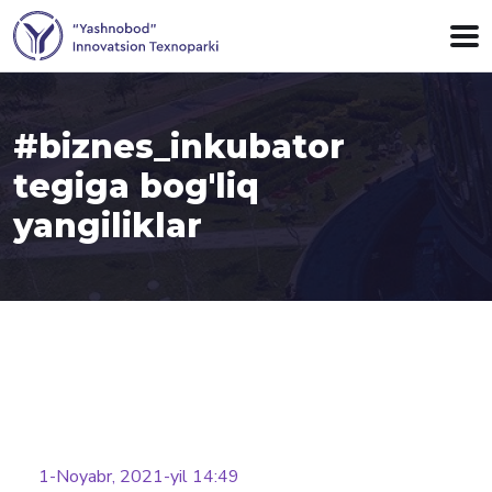
#biznes_inkubator
tegiga bog'liq
yangiliklar
Batafsil
1-Noyabr, 2021-yil 14:49