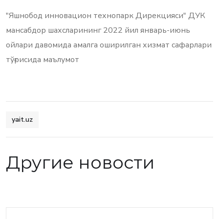
"Яшнобод инновацион технопарк Дирекцияси" ДУК
мансабдор шахсларининг 2022 йил январь-июнь
ойлари давомида амалга оширилган хизмат сафарлари
тўғрисида маълумот
yait.uz
Другие новости