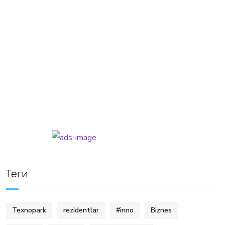
Теги
Texnopark
rezidentlar
#inno
Biznes