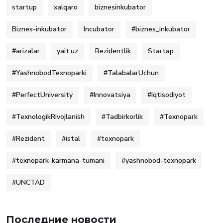
startup
xalqaro
biznesinkubator
Biznes-inkubator
Incubator
#biznes_inkubator
#arizalar
yait.uz
Rezidentlik
Startap
#YashnobodTexnoparki
#TalabalarUchun
#PerfectUniversity
#Innovatsiya
#Iqtisodiyot
#TexnologikRivojlanish
#Tadbirkorlik
#Texnopark
#Rezident
#istal
#texnopark
#texnopark-karmana-tumani
#yashnobod-texnopark
#UNCTAD
Последние новости