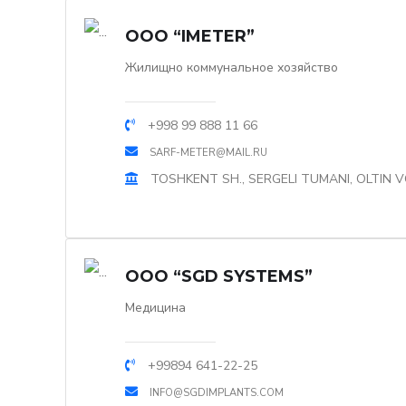
OOO “IMETER”
Жилищно коммунальное хозяйство
+998 99 888 11 66
SARF-METER@MAIL.RU
TOSHKENT SH., SERGELI TUMANI, OLTIN V
OOO “SGD SYSTEMS”
Медицина
+99894 641-22-25
INFO@SGDIMPLANTS.COM