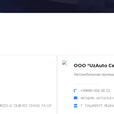
OOO “UzAuto Ce
Автомобильная промы
+99890 004 06 22
INFO@XN--AVTOEPLA-I
RZO-GʻOLIB KOʻCHASI, 7A UY
Г. ТАШКЕНТ, ЯШНА