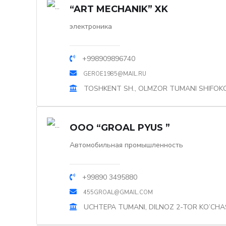
“ART MECHANIK” XK
электроника
+998909896740
GEROE1985@MAIL.RU
TOSHKENT SH., OLMZOR TUMANI SHIFOK
OOO “GROAL PYUS ”
Автомобильная промышленность
+99890 3495880
455GROAL@GMAIL.COM
UCHTEPA TUMANI, DILNOZ 2-TOR KO’CHAS