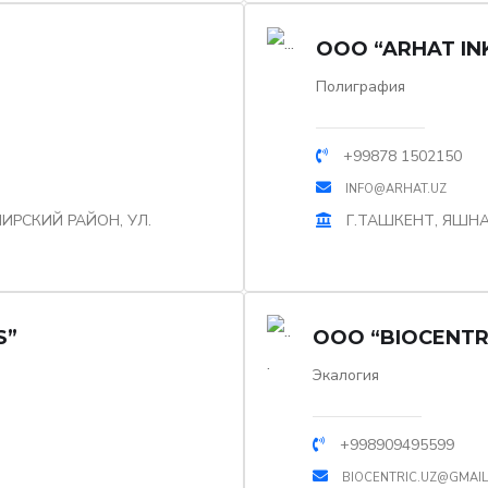
OOO “ARHAT IN
Полиграфия
+99878 1502150
INFO@ARHAT.UZ
ИРСКИЙ РАЙОН, УЛ.
Г.ТАШКЕНТ, ЯШНА
S”
OOO “BIOCENTR
Экалогия
+998909495599
BIOCENTRIC.UZ@GMAI