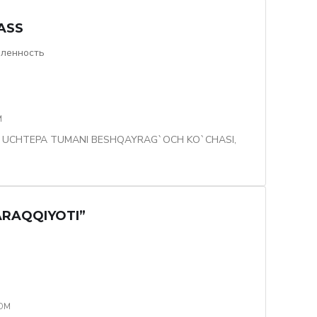
ASS
ленность
M
 UCHTEPA TUMANI BESHQAYRAG`OCH KO`CHASI,
RAQQIYOTI”
OM