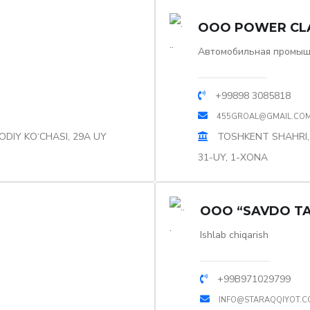
OOO POWER CL
Автомобильная промыш
+99898 3085818
455GROAL@GMAIL.CO
ODIY KO‘CHASI, 29A UY
TOSHKENT SHAHRI,
31-UY, 1-XONA
OOO “SAVDO TA
Ishlab chiqarish
+99В971029799
INFO@STARAQQIYOT.C