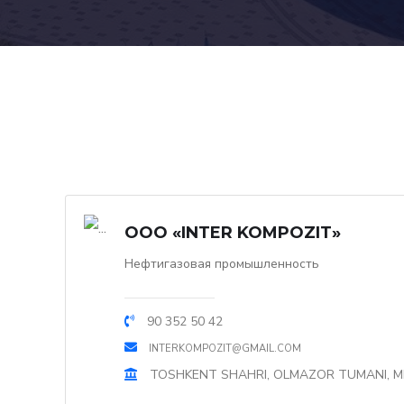
OOO «INTER KOMPOZIT»
Нефтигазовая промышленность
90 352 50 42
INTERKOMPOZIT@GMAIL.COM
TOSHKENT SHAHRI, OLMAZOR TUMANI, MI