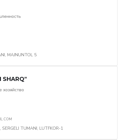
шленность
I, MAJNUNTOL 5
 SHARQ"
 хозяйство
IL.COM
 SERGELI TUMANI, LUTFKOR-1