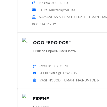
+99894-305-02-10
ISLOM_KARIMOV@MAIL.RU
NAMANGAN VILOYATI CHUST TUMANI D
KOʻCHA 39-UY
OOO “EPG-POS”
Пищевая промышленность
+998 94 087 71 78
SHUBENKIN.A@EUROPOS.KZ
YASHNOBOD TUMANI, MAJNUNTOL 5
EIRENE