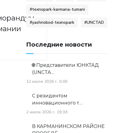
#texnopark-karmana-tumani
морандум
#yashnobod-texnopark
#UNCTAD
мании
Последние новости
🌐 Представители ЮНКТАД
(UNCTA…
12 июля 2026 г. 0:00
С резидентом
инновационного т…
2 июля 2026 г. 19:38
В КАРМАНИНСКОМ РАЙОНЕ