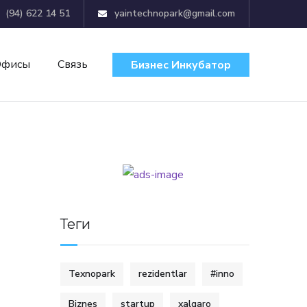
(94) 622 14 51
yaintechnopark@gmail.com
Офисы
Связь
Бизнес Инкубатор
Теги
Texnopark
rezidentlar
#inno
Biznes
startup
xalqaro