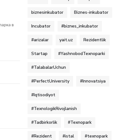
biznesinkubator
Biznes-inkubator
парка в
Incubator
#biznes_inkubator
#arizalar
yait.uz
Rezidentlik
Startap
#YashnobodTexnoparki
#TalabalarUchun
#PerfectUniversity
#Innovatsiya
#Iqtisodiyot
#TexnologikRivojlanish
#Tadbirkorlik
#Texnopark
#Rezident
#istal
#texnopark